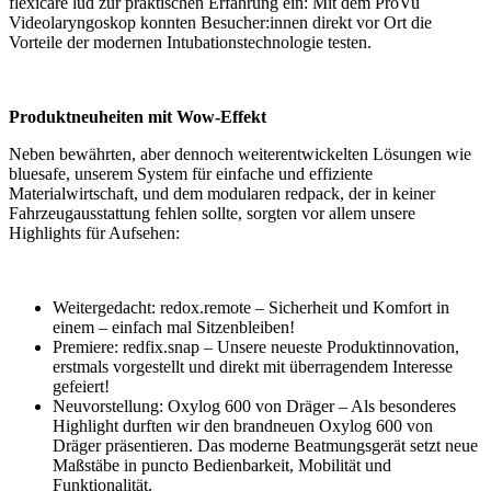
flexicare lud zur praktischen Erfahrung ein: Mit dem ProVu
Videolaryngoskop konnten Besucher:innen direkt vor Ort die
Vorteile der modernen Intubationstechnologie testen.
Produktneuheiten mit Wow-Effekt
Neben bewährten, aber dennoch weiterentwickelten Lösungen wie
bluesafe, unserem System für einfache und effiziente
Materialwirtschaft, und dem modularen redpack, der in keiner
Fahrzeugausstattung fehlen sollte, sorgten vor allem unsere
Highlights für Aufsehen:
Weitergedacht: redox.remote
– Sicherheit und Komfort in
einem – einfach mal Sitzenbleiben!
Premiere: redfix.snap
– Unsere neueste Produktinnovation,
erstmals vorgestellt und direkt mit überragendem Interesse
gefeiert!
Neuvorstellung: Oxylog 600
von Dräger – Als besonderes
Highlight durften wir den brandneuen Oxylog 600 von
Dräger präsentieren. Das moderne Beatmungsgerät setzt neue
Maßstäbe in puncto Bedienbarkeit, Mobilität und
Funktionalität.