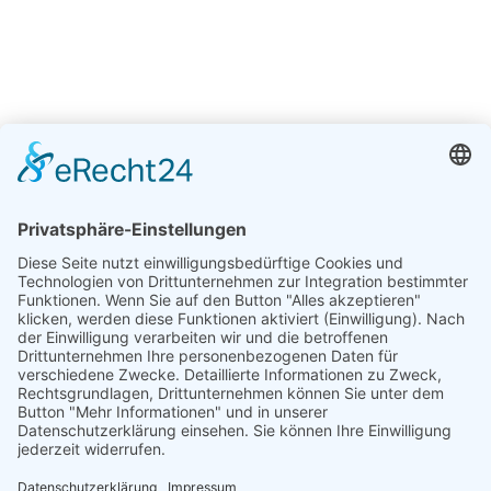
< zurück zur Übersicht
Wir
den Rettungsdienst!
Erreichbarkeit
06298 3753 100
info@hestomed.de
Navigation überspringen
Datenschutz
AGB